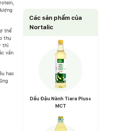
rotein,
 lượng
Các sản phẩm của
Nortalic
cơ thể
p thụ
 thì
ác vấn
êu hao
cũng
Dầu Đậu Nành Tiara Plus+
MCT