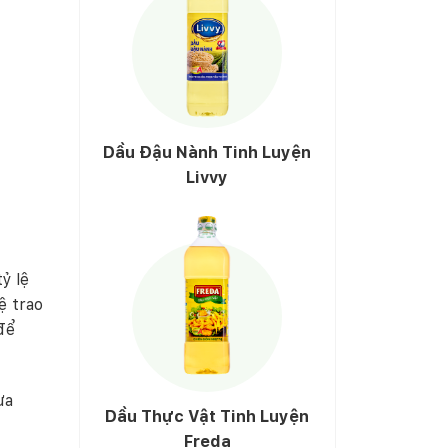
Dầu Đậu Nành Tinh Luyện
Livvy
ỷ lệ
ệ trao
để
ựa
Dầu Thực Vật Tinh Luyện
Freda