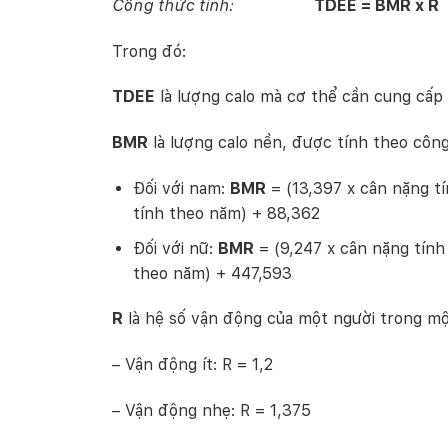
Công thức tính:
TDEE = BMR x R
Trong đó:
TDEE
là lượng calo mà cơ thể cần cung cấp
BMR
là lượng calo nền, được tính theo công
Đối với nam:
BMR
= (13,397 x cân nặng tí
tính theo năm) + 88,362
Đối với nữ:
BMR
= (9,247 x cân nặng tính 
theo năm) + 447,593
R
là hệ số vận động của một người trong mộ
– Vận động ít: R = 1,2
– Vận động nhẹ: R = 1,375