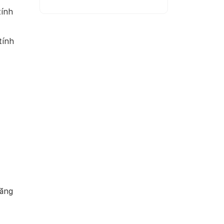
tính
tính
năng