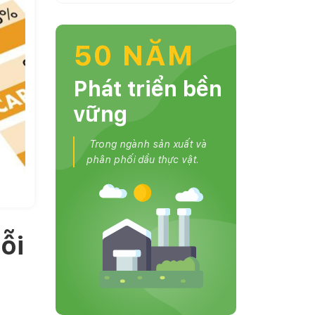
50 NĂM
Phát triển bền
vững
Trong ngành sản xuất và
phân phối dầu thực vật.
ỗi