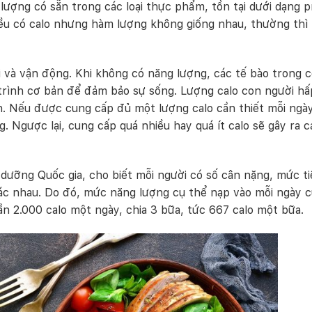
lượng có sẵn trong các loại thực phẩm, tồn tại dưới dạng p
ều có calo nhưng hàm lượng không giống nhau, thường thì
i và vận động. Khi không có năng lượng, các tế bào trong 
 trình cơ bản để đảm bảo sự sống. Lượng calo con người hấ
. Nếu được cung cấp đủ một lượng calo cần thiết mỗi ngày
 Ngược lại, cung cấp quá nhiều hay quá ít calo sẽ gây ra c
ưỡng Quốc gia, cho biết mỗi người có số cân nặng, mức ti
ác nhau. Do đó, mức năng lượng cụ thể nạp vào mỗi ngày 
n 2.000 calo một ngày, chia 3 bữa, tức 667 calo một bữa.