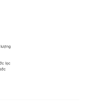
 lượng
ớc lọc
Nước